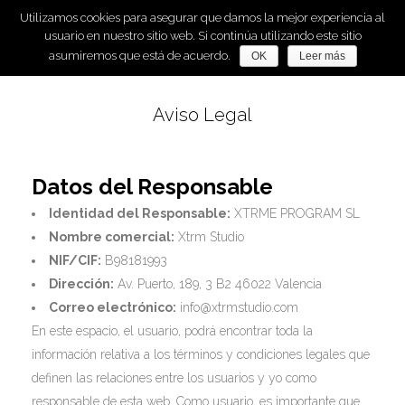
Utilizamos cookies para asegurar que damos la mejor experiencia al
usuario en nuestro sitio web. Si continúa utilizando este sitio
asumiremos que está de acuerdo.
OK
Leer más
Aviso Legal
Datos del Responsable
Identidad del Responsable:
XTRME PROGRAM SL
Nombre comercial:
Xtrm Studio
NIF/CIF:
B98181993
Dirección:
Av. Puerto, 189, 3 B2 46022 Valencia
Correo electrónico:
info@xtrmstudio.com
En este espacio, el usuario, podrá encontrar toda la
información relativa a los términos y condiciones legales que
definen las relaciones entre los usuarios y yo como
responsable de esta web. Como usuario, es importante que