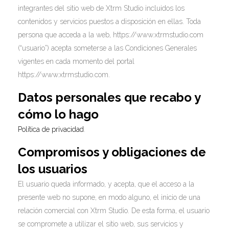
integrantes del sitio web de Xtrm Studio incluidos los
contenidos y servicios puestos a disposición en ellas. Toda
persona que acceda a la web, https://www.xtrmstudio.com
(“usuario”) acepta someterse a las Condiciones Generales
vigentes en cada momento del portal
https://www.xtrmstudio.com.
Datos personales que recabo y
cómo lo hago
Política de privacidad
.
Compromisos y obligaciones de
los usuarios
El usuario queda informado, y acepta, que el acceso a la
presente web no supone, en modo alguno, el inicio de una
relación comercial con Xtrm Studio. De esta forma, el usuario
se compromete a utilizar el sitio web, sus servicios y