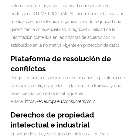
automatizadas o no, cuya titularidad corresponde en
exclusiva a XTRME PROGRAM SL, asumiendo ésta todas las
medidas de índole técnica, organizativa y de seguridad que
garantizan la confidencialidad, integridad y calidad de la
información contenida en las mismas de acuerdo con lo
establecido en la normativa vigente en protección de datos.
Plataforma de resolución de
conflictos
Pongo también a disposición de los usuarios la plataforma de
resolución de litigios que facilita la Comisión Europea y que
se encuentra disponible en el siguiente
enlace:
https://ec.europa.eu/consumers/odr/
Derechos de propiedad
intelectual e industrial
En virtud de la Ley de Propiedad Intelectual, quedan